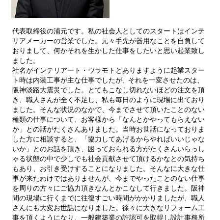
代表取締役の浦元です。私の社会人としてのスタートはインテ
リアメーカーの営業でした。元々手先が器用なことを自負して
おりまして、何かそれを生かした仕事をしたいと思い起業致し
ました。
社名がインテリアート・ウラモトとありますように起業スター
ト時は内装工事が主な仕事でしたが
それを一変させたのは、
、
阪神淡路大震災でした。とてもこなし切れないほどの注文を頂
き、職人さんが全く不足し、私も毎日のように現場に出ており
ました。そんな状況のなかで、今までさせて頂いたことのない
種類の仕事について、お客様から「なんとかやってもらえない
か」との話がたくさんありました。当時お世話になっておりま
した方に相談すると、「協力してあげるからやればいいじゃな
いか」とのお話を頂き、困っておられる方がたくさんいらっし
ゃる状態の中で少しでも社会貢献させて頂けるかなとの気持ち
もあり、お引き受けすることになりました。そんなに大きな仕
事が来たわけではありませんが、今までやったことのない仕事
を周りの方々にご協力頂きなんとかこなして行きました。阪神
間の現場に行くまでに往復すごい時間がかかりましたが、職人
さんにも大変お世話になりました。徐々に大きなリフォーム工
事を頂くようになり、一般建築業の許認可を取得し設計事務所